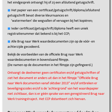
het eindgesprek ontvangt hij of zij een afsluitend getuigschrift.
◼︎
Het papier van een certificaat/getuigschrift/diploma/afsluitend
getuigschrift bevat diverse kleurnuances en
'watermerken' die wegvallen of vervagen bij het kopiëren;
◼︎
Ieder certificaat/getuigschrift/diploma heeft een uniek
registratienummer dat bekend is bij het CCP;
◼︎
Alle Brug naar Werk waardedocumenten zijn op de vóór- en
achterzijde gecodeerd.
Bekijk de voorbeelden van de officiele Brug naar Werk
waardedocumenten in bovenstaand filmpje.
(De namen op de documenten in het filmpje zijn gefingeerd.)
Ontvangt de deelnemer geen certificaten en/of getuigschriften of
ziet het document er anders uit dan in het filmpje "
Officiële Brug
naar Werk documenten vanaf oktober 2013"
en/of ontbreken er
beveiligingscodes en/of is de 'achtergrond' van het waardepapier
niet zichtbaar, dan is er géén sprake van een geregistreerd Brug naar
Werk trainingstraject. H
et CCP distantieert zich hiervan.