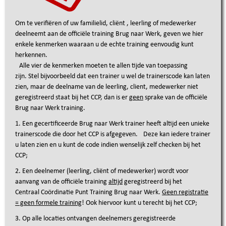
Om te verifiëren of uw familielid, cliënt , leerling of medewerker
deelneemt aan de officiële training Brug naar Werk, geven we hier
enkele kenmerken waaraan u de echte training eenvoudig kunt
herkennen.
Alle vier de kenmerken moeten te allen tijde van toepassing
zijn.
Stel bijvoorbeeld dat een trainer u wel de trainerscode kan laten
zien, maar de deelname van de leerling, client, medewerker niet
geregistreerd staat bij het CCP, dan is er
geen
sprake van de officiële
Brug naar Werk training.
1. Een gecertificeerde Brug naar Werk trainer heeft altijd een unieke
trainerscode die door het CCP is afgegeven. Deze kan iedere trainer
u laten zien en u kunt de code indien wenselijk zelf checken bij het
CCP;
2. Een deelnemer (leerling,
cliënt
of medewerker) wordt voor
aanvang van de officiële training
altijd
geregistreerd bij het
Centraal Coördinatie Punt Training Brug naar Werk.
Geen registratie
= geen formele training
! Ook hiervoor kunt u terecht bij het CCP;
3. Op alle locaties ontvangen deelnemers geregistreerde